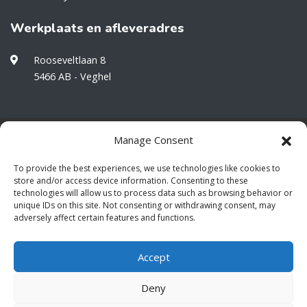
Werkplaats en afleveradres
Rooseveltlaan 8
5466 AB - Veghel
Manage Consent
Wilt u op de hoogte blijven van onze
projecten en ontwikkelingen?
To provide the best experiences, we use technologies like cookies to
store and/or access device information. Consenting to these
technologies will allow us to process data such as browsing behavior or
unique IDs on this site. Not consenting or withdrawing consent, may
adversely affect certain features and functions.
Accept
Deny