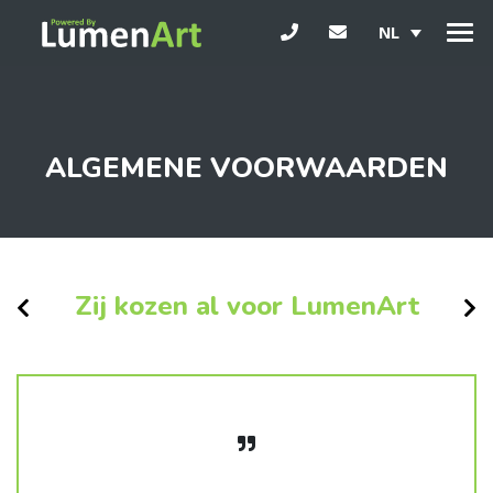
NL
ALGEMENE VOORWAARDEN
Zij kozen al voor LumenArt