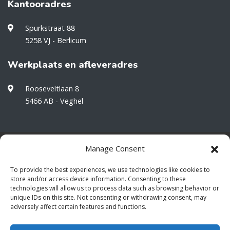
Kantooradres
Spurkstraat 88
5258 VJ - Berlicum
Werkplaats en afleveradres
Rooseveltlaan 8
5466 AB - Veghel
Manage Consent
Wilt u op de hoogte blijven van onze
projecten en ontwikkelingen?
To provide the best experiences, we use technologies like cookies to
store and/or access device information. Consenting to these
technologies will allow us to process data such as browsing behavior or
unique IDs on this site. Not consenting or withdrawing consent, may
adversely affect certain features and functions.